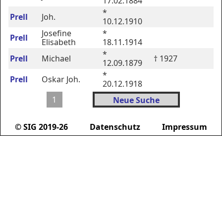
17.02.1884
*
Prell
Joh.
10.12.1910
Josefine
*
Prell
Elisabeth
18.11.1914
*
Prell
Michael
† 1927
12.09.1879
*
Prell
Oskar Joh.
20.12.1918
1
Neue Suche
© SIG 2019-26
Datenschutz
Impressum