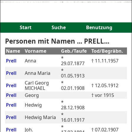
Start
Suche
Benutzung
Personen mit Namen ... PRELL...
Name
Vorname
Geb./Taufe
Tod/Begräbn.
*
Prell
Anna
† 11.11.1957
29.07.1877
*
Prell
Anna Maria
01.05.1913
Carl Georg
*
Prell
† 12.05.1912
MICHAEL
02.01.1908
Prell
Georg
† vor 1915
*
Prell
Hedwig
28.12.1908
*
Prell
Hedwig Maria
16.01.1917
*
Prell
Joh.
† 07.02.1907