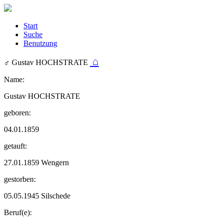
Start
Suche
Benutzung
⌂
♂︎ Gustav HOCHSTRATE
Name:
Gustav HOCHSTRATE
geboren:
04.01.1859
getauft:
27.01.1859 Wengern
gestorben:
05.05.1945 Silschede
Beruf(e):