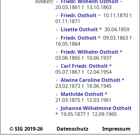
Kind(er):
Friedr. Wilhelm Ostholt
~
♂︎
20.03.1861 † 13.10.1863
Friedr. Ostholt
~ 10.11.1870 †
♂︎
01.11.1871
Lisette Ostholt
* 30.04.1859
♀︎
Friedr. Ostholt
* 09.03.1863 †
♂︎
16.05.1864
Friedr. Wilhelm Ostholt
*
♂︎
03.06.1865 † 10.06.1937
Carl Friedr. Ostholt
*
♂︎
05.07.1867 † 12.04.1954
Alwine Caroline Ostholt
*
♀︎
23.02.1873 † 16.06.1945
Mathilde Ostholt
*
♀︎
21.03.1875 † 12.03.1961
Johanne Wilhelmine Ostholt
♀︎
* 19.05.1877 † 12.09.1965
© SIG 2019-26
Datenschutz
Impressum