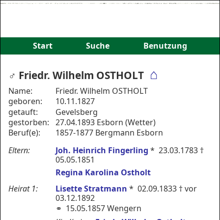
Start
Suche
Benutzung
⌂
♂︎ Friedr. Wilhelm OSTHOLT
Name:
Friedr. Wilhelm OSTHOLT
geboren:
10.11.1827
getauft:
Gevelsberg
gestorben:
27.04.1893 Esborn (Wetter)
Beruf(e):
1857-1877 Bergmann Esborn
Eltern:
Joh. Heinrich Fingerling
* 23.03.1783 †
05.05.1851
Regina Karolina Ostholt
Heirat 1:
Lisette Stratmann
* 02.09.1833 † vor
03.12.1892
⚭ 15.05.1857 Wengern