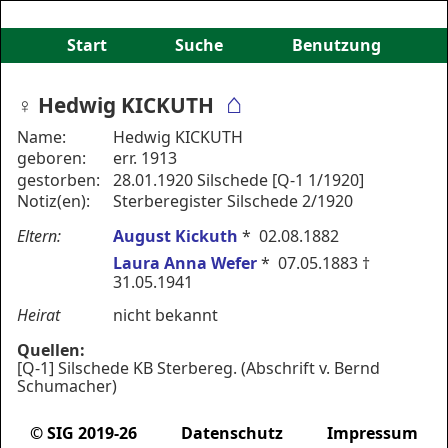
Start
Suche
Benutzung
⌂
♀︎ Hedwig KICKUTH
Name:
Hedwig KICKUTH
geboren:
err. 1913
gestorben:
28.01.1920 Silschede [Q-1 1/1920]
Notiz(en):
Sterberegister Silschede 2/1920
Eltern:
August Kickuth
* 02.08.1882
Laura Anna Wefer
* 07.05.1883 †
31.05.1941
Heirat
nicht bekannt
Quellen:
[Q-1] Silschede KB Sterbereg. (Abschrift v. Bernd
Schumacher)
© SIG 2019-26
Datenschutz
Impressum