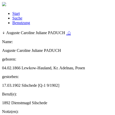
Start
Suche
Benutzung
⌂
♀︎ Auguste Caroline Juliane PADUCH
Name:
Auguste Caroline Juliane PADUCH
geboren:
04.02.1866 Lewkow-Hauland, Kr. Adelnau, Posen
gestorben:
17.03.1902 Silschede [Q-1 9/1902]
Beruf(e):
1892 Dienstmagd Silschede
Notiz(en):