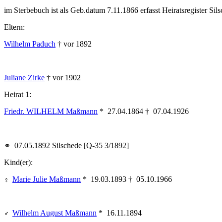
im Sterbebuch ist als Geb.datum 7.11.1866 erfasst Heiratsregister Sil
Eltern:
Wilhelm Paduch
† vor 1892
Juliane Zirke
† vor 1902
Heirat 1:
Friedr. WILHELM Maßmann
* 27.04.1864 † 07.04.1926
⚭ 07.05.1892 Silschede [Q-35 3/1892]
Kind(er):
Marie Julie Maßmann
* 19.03.1893 † 05.10.1966
♀︎
Wilhelm August Maßmann
* 16.11.1894
♂︎