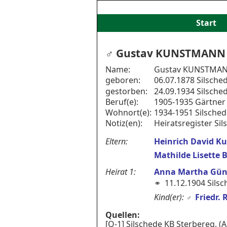
Start
♂︎ Gustav KUNSTMAN
Name:
Gustav KUNSTMA
geboren:
06.07.1878 Silsche
gestorben:
24.09.1934 Silsche
Beruf(e):
1905-1935 Gärtner
Wohnort(e):
1934-1951 Silsched
Notiz(en):
Heiratsregister Si
Eltern:
Heinrich David 
Mathilde Lisette 
Heirat 1:
Anna Martha Gün
⚭ 11.12.1904 Silsc
Kind(er):
Friedr.
♂︎
Quellen:
[Q-1] Silschede KB Sterbereg. (