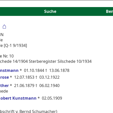
Suche
Be
⌂
N
NN
de
de [Q-1 9/1934]
e Nr. 10
lschede 14/1904 Sterberegister Silschede 10/1934
Kunstmann
* 01.10.1844 † 13.06.1878
Brose
* 12.07.1853 † 03.12.1922
ther
* 21.06.1879 † 06.02.1940
hede
 Robert Kunstmann
* 02.05.1909
Abschrift v. Bernd Schumacher)