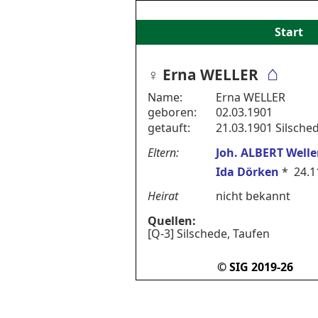
Start
⌂
♀︎ Erna WELLER
Name:
Erna WELLER
geboren:
02.03.1901
getauft:
21.03.1901 Silsche
Eltern:
Joh. ALBERT Welle
Ida Dörken
* 24.1
Heirat
nicht bekannt
Quellen:
[Q-3] Silschede, Taufen
© SIG 2019-26