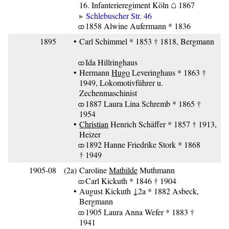
⌂
16. Infanterieregiment Köln
1867
Schlebuscher Str. 46
⚭ 1858 Alwine Aufermann * 1836
1895
•
Carl Schimmel * 1853 † 1818, Bergmann
⚭ Ida Hillringhaus
•
Hermann
Hugo
Leveringhaus * 1863 †
1949, Lokomotivführer u.
Zechenmaschinist
⚭ 1887 Laura Lina Schremb * 1865 †
1954
•
Christian
Henrich Schäffer * 1857 † 1913,
Heizer
⚭ 1892 Hanne Friedrike Stork * 1868
† 1949
1905-08
(2a)
Caroline
Mathilde
Muthmann
⚭ Carl Kickuth * 1846 † 1904
•
August Kickuth ↓2a * 1882 Asbeck,
Bergmann
⚭ 1905 Laura Anna Wefer * 1883 †
1941