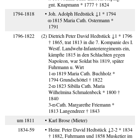
gnt. Knapmann * 1777 † 1824
1794-1818
•
Joh. Adolph Hedtstück ↓1 * 1794
⚭ 1815 Maria Cath. Ostermann *
1791
1796-1822
(2)
Dietrich Peter David Hedtstück ↓1 * 1796
† 1865, trat 1813 in die 7. Kompanie des I.
Westf. Landwehr-Infanterieregiments ein,
kämpfte 1815 in den Schlachten gegen
Napoleon, war Soldat bis 1819, später
Fuhrmann u. Wirt
1-⚭ 1819 Maria Cath. Buchholz *
1794 Grundschöttel † 1822
2-⚭ 1823 Sibilla Cath. Maria
Wilhelmina Schmalenbeck * 1800 †
1840
3-⚭ Cath. Margarethe Friemann *
1813 Langendreer † 1843
um 1811
•
Karl Brose (Mieter)
1834-59
•
Heinr. Peter David Hedtstück ↓2-2 * 1834
† 1882, Fuhrmann und 1858 Musketier im