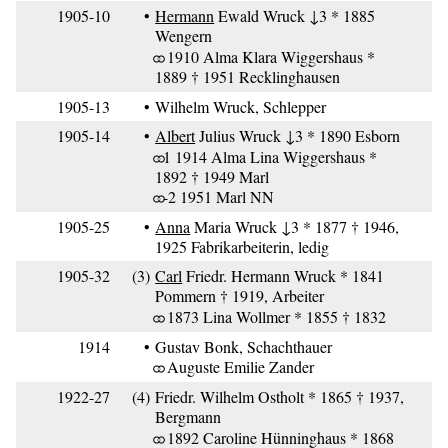
1905-10
•
Hermann
Ewald Wruck ↓3 * 1885
Wengern
⚭ 1910 Alma Klara Wiggershaus *
1889 † 1951 Recklinghausen
1905-13
•
Wilhelm Wruck, Schlepper
1905-14
•
Albert
Julius Wruck ↓3 * 1890 Esborn
⚭1 1914 Alma Lina Wiggershaus *
1892 † 1949 Marl
⚭-2 1951 Marl NN
1905-25
•
Anna
Maria Wruck ↓3 * 1877 † 1946,
1925 Fabrikarbeiterin, ledig
1905-32
(3)
Carl
Friedr. Hermann Wruck * 1841
Pommern † 1919, Arbeiter
⚭ 1873 Lina Wollmer * 1855 † 1832
1914
•
Gustav Bonk, Schachthauer
⚭ Auguste Emilie Zander
1922-27
(4)
Friedr. Wilhelm Ostholt * 1865 † 1937,
Bergmann
⚭ 1892 Caroline Hünninghaus * 1868