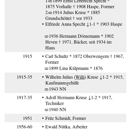
1-⚭ 1899 Ernst Leberecht Specht *
1875 Vorhalle † 1908 Haspe, Former
2-⚭ 1914 Julius Kruse * 1885
Grundschöttel † vor 1933
•
Elfriede Anna Specht ↓1-1 * 1903 Haspe
⚭ 1936 Hermann Dörnemann * 1902
Heven † 1971, Bäcker,
seit 1934 im
Haus
1915
•
Carl Schultz * 1872 Oberwengern † 1967,
Former
⚭ 1899 Lina Külpmann * 1876
1915-35
•
Wilhelm Julius (
Willi
) Kruse ↓1-2 * 1915,
Kaufmannsgehilfe
⚭ 1943 NN
1917-35
•
Adolf Hermann Kruse ↓1-2 * 1917,
Techniker
⚭ 1940 NN
1951
•
Fritz Schmidt, Former
1956-60
•
Ewald Nittka, Arbeiter