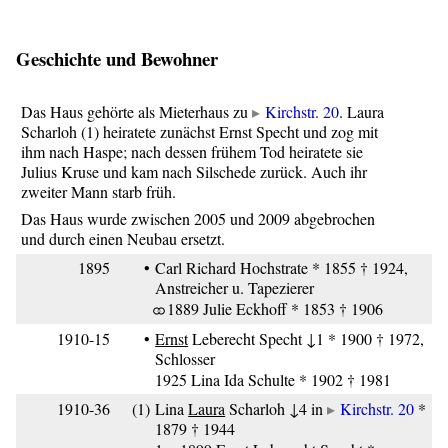
Geschichte und Bewohner
Das Haus gehörte als Mieterhaus zu
Kirchstr. 20
. Laura
Scharloh (1) heiratete zunächst Ernst Specht und zog mit
ihm nach Haspe; nach dessen frühem Tod heiratete sie
Julius Kruse und kam nach Silschede zurück. Auch ihr
zweiter Mann starb früh.
Das Haus wurde zwischen 2005 und 2009 abgebrochen
und durch einen Neubau ersetzt.
1895
•
Carl Richard Hochstrate * 1855 † 1924,
Anstreicher u. Tapezierer
⚭ 1889 Julie Eckhoff * 1853 † 1906
1910-15
•
Ernst
Leberecht Specht ↓1 * 1900 † 1972,
Schlosser
1925 Lina Ida Schulte * 1902 † 1981
1910-36
(1)
Lina
Laura
Scharloh ↓4 in
Kirchstr. 20
*
1879 † 1944